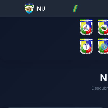
INU
N
Descubre